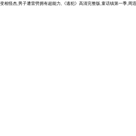
变相怪杰,男子遭雷劈拥有超能力,《逃犯》高清完整版,童话镇第一季,周迅